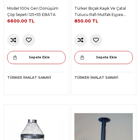
Model 1004 Geri Dönüşüm
Türker Bıçak Kaşık Ve Çatal
Çöp Sepeti 125+55 EBATA
Tutucu Rafı Mutfak Eşyası
6600.00 TL
850.00 TL
Aparatı
Sepete Ekle
Sepete Ekle
TÜRKER İMALAT SANAYI
TÜRKER İMALAT SANAYI