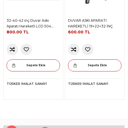
32-40-42 inç Duvar Askı
DUVAR ASKI APARATI
Aparatı Hareketli LCD 504
HAREKETLİ 19+22+32 İNÇ
800.00 TL
600.00 TL
MODELİ
Sepete Ekle
Sepete Ekle
TÜRKER İMALAT SANAYI
TÜRKER İMALAT SANAYI