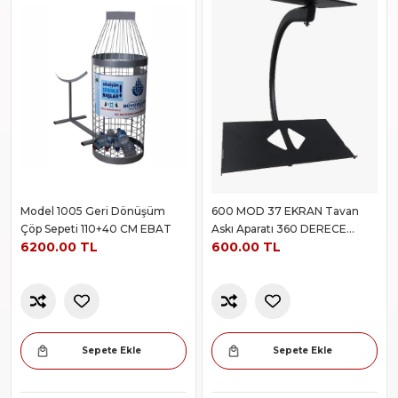
Model 1005 Geri Dönüşüm
600 MOD 37 EKRAN Tavan
Çöp Sepeti 110+40 CM EBAT
Askı Aparatı 360 DERECE
6200.00 TL
600.00 TL
DÖNER
Sepete Ekle
Sepete Ekle