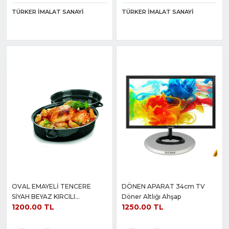
TÜRKER İMALAT SANAYI
TÜRKER İMALAT SANAYI
OVAL EMAYELİ TENCERE
DÖNEN APARAT 34cm TV
SİYAH BEYAZ KIRCILI
Döner Altlığı Ahşap
1200.00 TL
1250.00 TL
38+26+18CM 0,8 KALINLIK