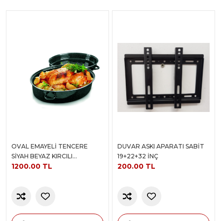
OVAL EMAYELİ TENCERE
DUVAR ASKI APARATI SABİT
SİYAH BEYAZ KIRCILI
19+22+32 İNÇ
1200.00 TL
200.00 TL
38+26+18CM 0,8 KALINLIK