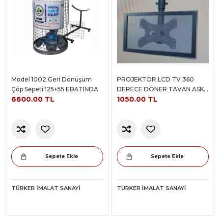
Model 1002 Geri Dönüşüm
PROJEKTÖR LCD TV 360
Çöp Sepeti 125+55 EBATINDA
DERECE DÖNER TAVAN ASKI
6600.00 TL
1050.00 TL
APARATI
Sepete Ekle
Sepete Ekle
TÜRKER İMALAT SANAYI
TÜRKER İMALAT SANAYI