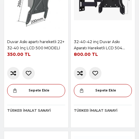
Duvar Askı apartı hareketli 22+
32-40-42 inç Duvar Askı
32-40 İnç LCD 500 MODELİ
Aparatı Hareketli LCD 504
350.00 TL
800.00 TL
MODELİ
Sepete Ekle
Sepete Ekle
TÜRKER İMALAT SANAYI
TÜRKER İMALAT SANAYI