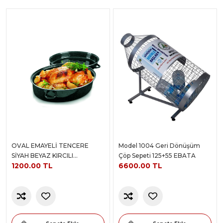
OVAL EMAYELİ TENCERE
Model 1004 Geri Dönüşüm
SİYAH BEYAZ KIRCILI
Çöp Sepeti 125+55 EBATA
1200.00 TL
6600.00 TL
38+26+18CM 0,8 KALINLIK