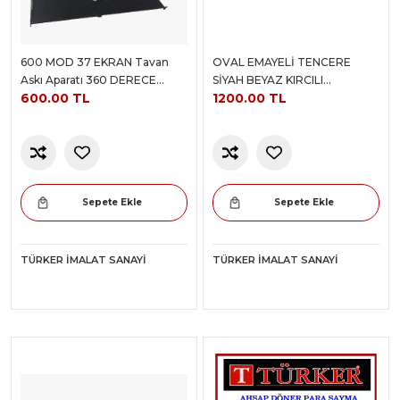
600 MOD 37 EKRAN Tavan
OVAL EMAYELİ TENCERE
Askı Aparatı 360 DERECE
SİYAH BEYAZ KIRCILI
600.00 TL
1200.00 TL
DÖNER
38+26+18CM 0,8 KALINLIK
Sepete Ekle
Sepete Ekle
TÜRKER İMALAT SANAYI
TÜRKER İMALAT SANAYI