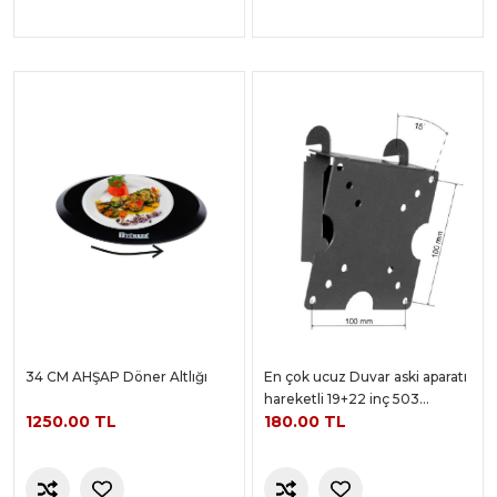
34 CM AHŞAP Döner Altlığı
En çok ucuz Duvar aski aparatı
hareketli 19+22 inç 503
1250.00 TL
180.00 TL
MODELİ