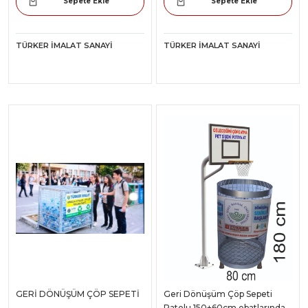
Sepete Ekle
Sepete Ekle
TÜRKER İMALAT SANAYI
TÜRKER İMALAT SANAYI
GERİ DÖNÜŞÜM ÇÖP SEPETİ
Geri Dönüşüm Çöp Sepeti
Patolu 150+60cm ebatlarında