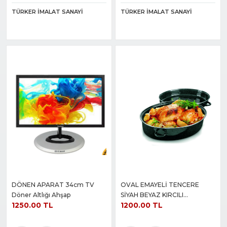
TÜRKER İMALAT SANAYI
TÜRKER İMALAT SANAYI
DÖNEN APARAT 34cm TV
OVAL EMAYELİ TENCERE
Döner Altlığı Ahşap
SİYAH BEYAZ KIRCILI
1250.00 TL
1200.00 TL
38+26+18CM 0,8 KALINLIK