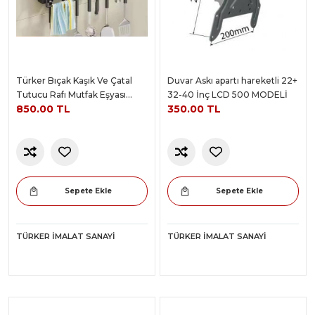
Türker Bıçak Kaşık Ve Çatal
Duvar Askı apartı hareketli 22+
Tutucu Rafı Mutfak Eşyası
32-40 İnç LCD 500 MODELİ
850.00 TL
350.00 TL
Aparatı
Sepete Ekle
Sepete Ekle
TÜRKER İMALAT SANAYI
TÜRKER İMALAT SANAYI