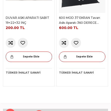
DUVAR ASKI APARATI SABİT
600 MOD 37 EKRAN Tavan
19+22+32 İNÇ
Askı Aparatı 360 DERECE
200.00 TL
600.00 TL
DÖNER
Sepete Ekle
Sepete Ekle
TÜRKER İMALAT SANAYI
TÜRKER İMALAT SANAYI