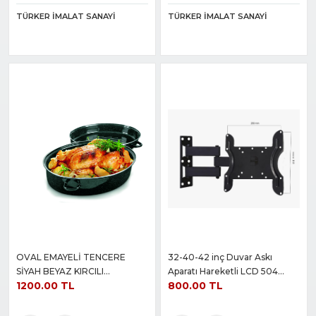
TÜRKER İMALAT SANAYI
TÜRKER İMALAT SANAYI
OVAL EMAYELİ TENCERE
32-40-42 inç Duvar Askı
SİYAH BEYAZ KIRCILI
Aparatı Hareketli LCD 504
1200.00 TL
800.00 TL
38+26+18CM 0,8 KALINLIK
MODELİ