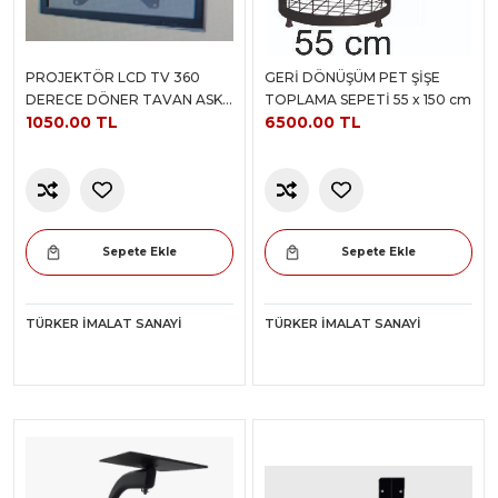
PROJEKTÖR LCD TV 360
GERİ DÖNÜŞÜM PET ŞİŞE
DERECE DÖNER TAVAN ASKI
TOPLAMA SEPETİ 55 x 150 cm
1050.00 TL
6500.00 TL
APARATI
Sepete Ekle
Sepete Ekle
TÜRKER İMALAT SANAYI
TÜRKER İMALAT SANAYI