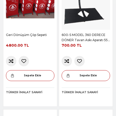
Geri Dönüşüm Çöp Sepeti
600-S MODEL 360 DERECE
DÖNER Tavan Askı Aparatı 55-
4800.00 TL
700.00 TL
61 Ekran Tavan
Sepete Ekle
Sepete Ekle
TÜRKER İMALAT SANAYI
TÜRKER İMALAT SANAYI