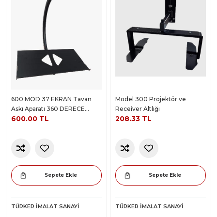
600 MOD 37 EKRAN Tavan
Model 300 Projektör ve
Askı Aparatı 360 DERECE
Receiver Altlığı
600.00 TL
208.33 TL
DÖNER
Sepete Ekle
Sepete Ekle
TÜRKER İMALAT SANAYI
TÜRKER İMALAT SANAYI