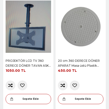
PROJEKTÖR LCD TV 360
20 cm 360 DERECE DÖNER
DERECE DÖNER TAVAN ASKI
APARAT Masa üstü Plastik
1050.00 TL
450.00 TL
APARATI
Döner altlık
Sepete Ekle
Sepete Ekle