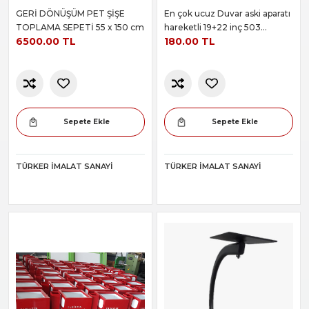
GERİ DÖNÜŞÜM PET ŞİŞE
En çok ucuz Duvar aski aparatı
TOPLAMA SEPETİ 55 x 150 cm
hareketli 19+22 inç 503
6500.00 TL
180.00 TL
MODELİ
Sepete Ekle
Sepete Ekle
TÜRKER İMALAT SANAYI
TÜRKER İMALAT SANAYI