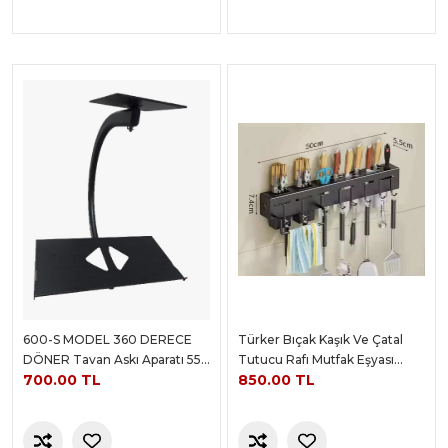
600-S MODEL 360 DERECE
Türker Bıçak Kaşık Ve Çatal
DÖNER Tavan Askı Aparatı 55-
Tutucu Rafı Mutfak Eşyası
700.00 TL
850.00 TL
61 Ekran Tavan
Aparatı