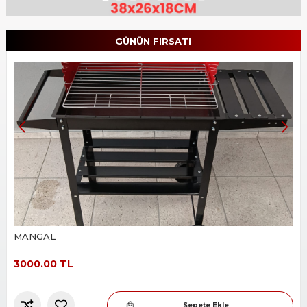
Slide 2 of 8.
GÜNÜN FIRSATI
OVAL EMAYELİ TENCERE SİYAH BEYAZ KIRCILI
38+26+18CM 0,8 KALINLIK
1200.00 TL
Sepete Ekle