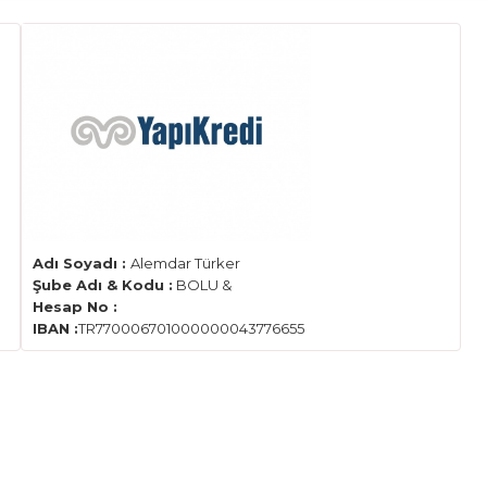
Adı Soyadı :
Alemdar Türker
Şube Adı & Kodu :
BOLU &
Hesap No :
IBAN :
TR770006701000000043776655