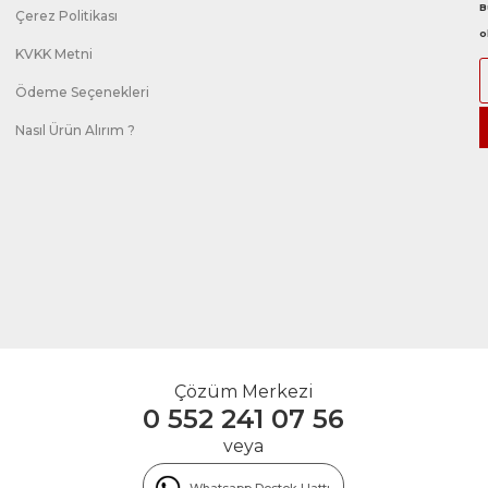
B
Çerez Politikası
o
KVKK Metni
Ödeme Seçenekleri
Nasıl Ürün Alırım ?
Çözüm Merkezi
0 552 241 07 56
veya
Whatsapp Destek Hattı