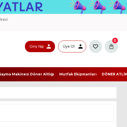
kezi
0
Giriş Yap
Üye Ol
ayma Makinesi Döner Altlığı
Mutfak Ekipmanları
DÖNER ATLİ