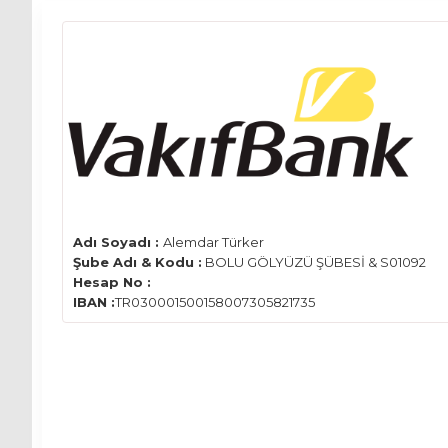
Adı Soyadı :
Alemdar Türker
Şube Adı & Kodu :
BOLU GÖLYÜZÜ ŞÜBESİ & S01092
Hesap No :
IBAN :
TR030001500158007305821735